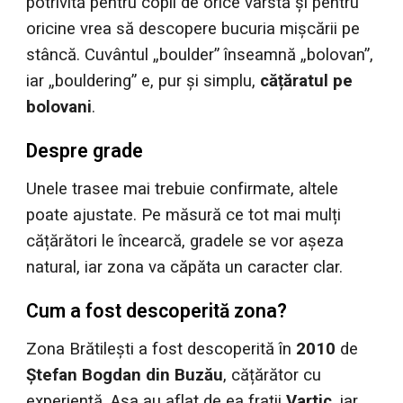
potrivită pentru copii de orice vârstă și pentru
oricine vrea să descopere bucuria mișcării pe
stâncă. Cuvântul „boulder” înseamnă „bolovan”,
iar „bouldering” e, pur și simplu,
cățăratul pe
bolovani
.
Despre grade
Unele trasee mai trebuie confirmate, altele
poate ajustate. Pe măsură ce tot mai mulți
cățărători le încearcă, gradele se vor așeza
natural, iar zona va căpăta un caracter clar.
Cum a fost descoperită zona?
Zona Brătilești a fost descoperită în
2010
de
Ștefan Bogdan din Buzău
, cățărător cu
experiență. Așa au aflat de ea frații
Vartic
, iar