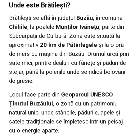
Unde este Brătilești?
Brătilești se află în județul
Buzău
, în comuna
Chiliile
, la poalele
Munților Ivănețu
, parte din
Subcarpații de Curbură. Zona este situată la
aproximativ
20 km de Pătârlagele
și la o oră
de mers cu mașina din Buzău. Drumul urcă prin
sate mici, printre dealuri cu fânețe și păduri de
stejar, până la poienile unde se ridică bolovanii
de gresie.
Locul face parte din
Geoparcul UNESCO
Ținutul Buzăului
, o zonă cu un patrimoniu
natural unic, unde stâncile, pădurile, apele și
satele tradiționale se împletesc într-un peisaj
cu o energie aparte.