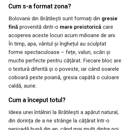
Cum s-a format zona?
Bolovanii din Brătilești sunt formați din
gresie
fină
provenită dintr-o
mare preistorică
care
acoperea aceste locuri acum milioane de ani.
În timp, apa, vântul și înghețul au sculptat
forme spectaculoase – fețe, valuri, scări și
muchii perfecte pentru cățărat. Fiecare bloc are
o textură diferită și o poveste, iar când soarele
coboară peste poiană, gresia capătă o culoare
caldă, aurie.
Cum a început totul?
Ideea unei întâlniri la Brătilești a apărut natural,
din dorința de a ne strânge la cățărat într-o
perioadă bună din an, când mai mulți dintre noi