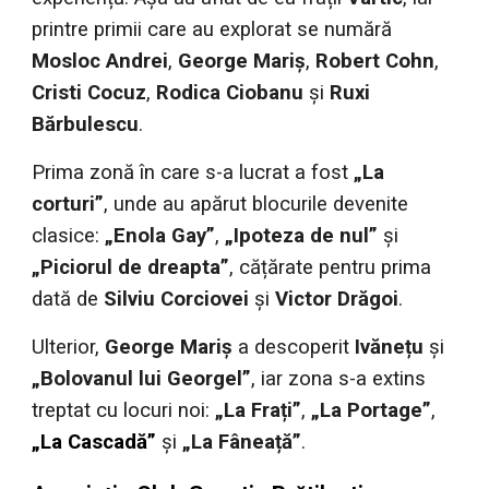
printre primii care au explorat se numără
Mosloc Andrei
,
George Mariș
,
Robert Cohn
,
Cristi Cocuz
,
Rodica Ciobanu
și
Ruxi
Bărbulescu
.
Prima zonă în care s-a lucrat a fost
„La
corturi”
, unde au apărut blocurile devenite
clasice:
„Enola Gay”
,
„Ipoteza de nul”
și
„Piciorul de dreapta”
, cățărate pentru prima
dată de
Silviu Corciovei
și
Victor Drăgoi
.
Ulterior,
George Mariș
a descoperit
Ivănețu
și
„Bolovanul lui Georgel”
, iar zona s-a extins
treptat cu locuri noi:
„La Frați”
,
„La Portage”
,
„La Cascadă”
și
„La Fâneață”
.