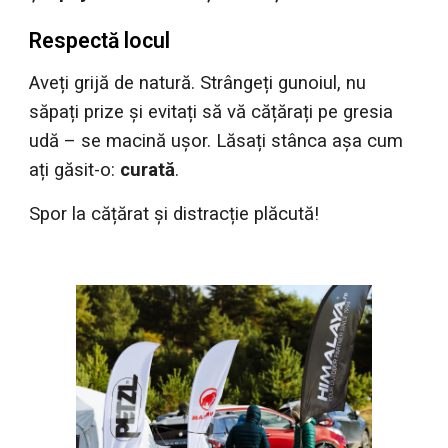
Respectă locul
Aveți grijă de natură. Strângeți gunoiul, nu
săpați prize și evitați să vă cățărați pe gresia
udă – se macină ușor. Lăsați stânca așa cum
ați găsit-o:
curată
.
Spor la cățărat și distracție plăcută!