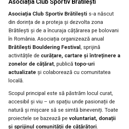
Asociația Club Sportiv Brătilești
Asociația Club Sportiv Brătilești
s-a născut
din dorința de a proteja și dezvolta zona
Brătilești și de a încuraja cățărarea pe bolovani
în România. Asociația organizează anual
Brătilești Bouldering Festival
, sprijină
activitățile de
curățare, cartare și întreținere a
zonelor de cățărat
, publică
topo-uri
actualizate
și colaborează cu comunitatea
locală.
Scopul principal este să păstrăm locul curat,
accesibil și viu – un spațiu unde pasionații de
natură și mișcare să se simtă bineveniți. Toate
proiectele se bazează pe
voluntariat, donații
și sprijinul comunității de cățărători
.